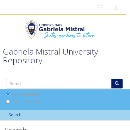
Toggle
navigation
Gabriela Mistral University
Repository
Search DSpace
This Community
Search