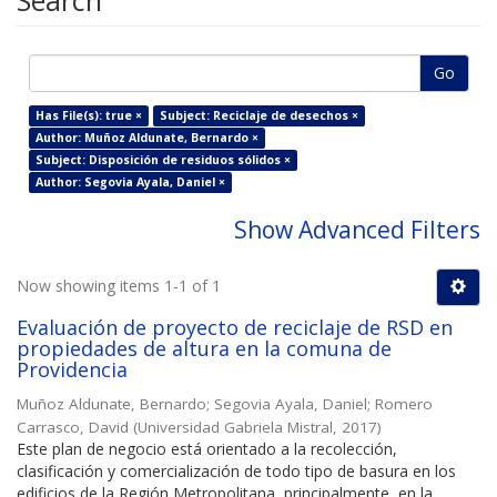
Search
Go
Has File(s): true ×
Subject: Reciclaje de desechos ×
Author: Muñoz Aldunate, Bernardo ×
Subject: Disposición de residuos sólidos ×
Author: Segovia Ayala, Daniel ×
Show Advanced Filters
Now showing items 1-1 of 1
Evaluación de proyecto de reciclaje de RSD en
propiedades de altura en la comuna de
Providencia
Muñoz Aldunate, Bernardo
;
Segovia Ayala, Daniel
;
Romero
Carrasco, David
(
Universidad Gabriela Mistral
,
2017
)
Este plan de negocio está orientado a la recolección,
clasificación y comercialización de todo tipo de basura en los
edificios de la Región Metropolitana, principalmente, en la