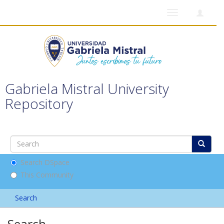
Toggle
navigation
Gabriela Mistral University
Repository
Search DSpace
This Community
Search