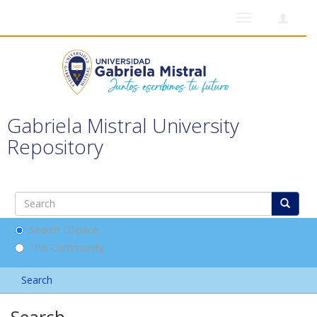
Toggle
navigation
Gabriela Mistral University
Repository
Search DSpace
This Community
Search