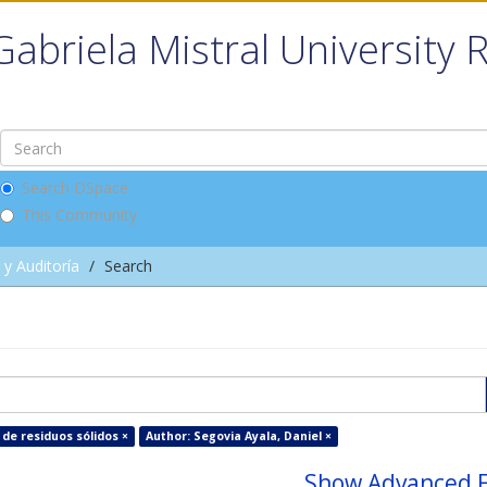
Gabriela Mistral University 
Search DSpace
This Community
 y Auditoría
Search
 de residuos sólidos ×
Author: Segovia Ayala, Daniel ×
Show Advanced F