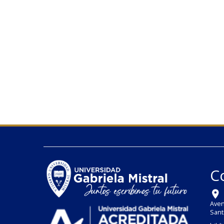
C
Aven
Sant