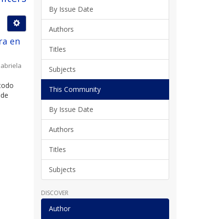
By Issue Date
Authors
ra en
Titles
abriela
Subjects
 todo
This Community
 de
By Issue Date
Authors
Titles
Subjects
DISCOVER
Author