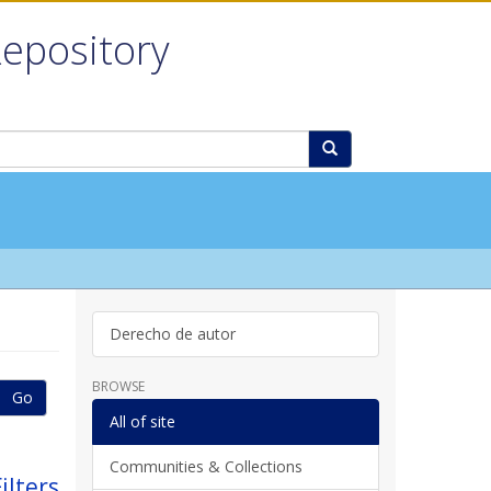
Repository
Derecho de autor
BROWSE
Go
All of site
Communities & Collections
ilters