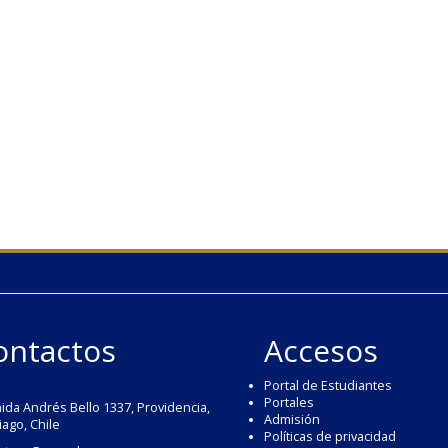
ontactos
Accesos
Portal de Estudiantes
Portales
ida Andrés Bello 1337, Providencia,
Admisión
iago, Chile
Políticas de privacidad