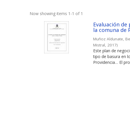
Now showing items 1-1 of 1
Evaluación de 
la comuna de 
Muñoz Aldunate, B
Mistral
,
2017
)
Este plan de negoci
tipo de basura en l
Providencia… El proy