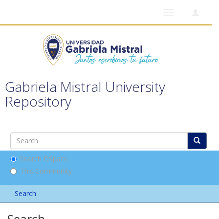
Toggle
navigation
Gabriela Mistral University
Repository
Search DSpace
This Community
Search