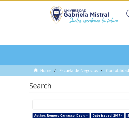
Home
Escuela de Negocios
Contabilidad
Search
Author: Romero Carrasco, David ×
Date issued: 2017 ×
S