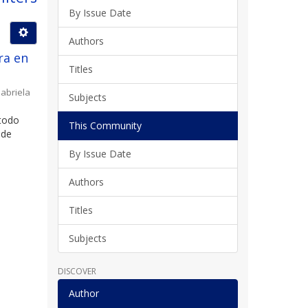
By Issue Date
Authors
ra en
Titles
abriela
Subjects
 todo
This Community
 de
By Issue Date
Authors
Titles
Subjects
DISCOVER
Author