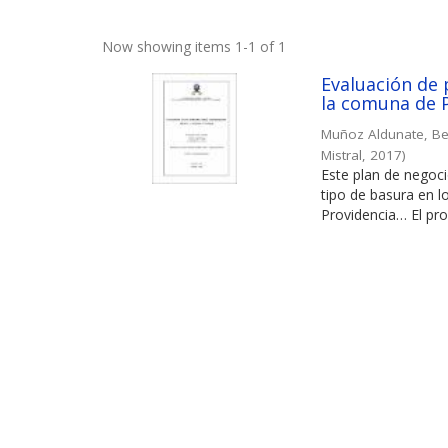
Now showing items 1-1 of 1
Evaluación de 
la comuna de 
Muñoz Aldunate, B
Mistral
,
2017
)
Este plan de negoci
tipo de basura en l
Providencia… El proy