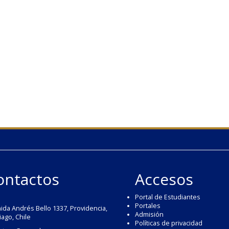
ontactos
Accesos
Portal de Estudiantes
Portales
ida Andrés Bello 1337, Providencia,
Admisión
iago, Chile
Políticas de privacidad