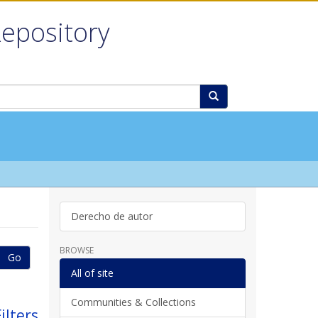
Repository
Derecho de autor
BROWSE
Go
All of site
Communities & Collections
ilters