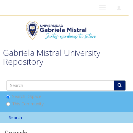
Toggle
navigation
Gabriela Mistral University
Repository
Search DSpace
This Community
Search