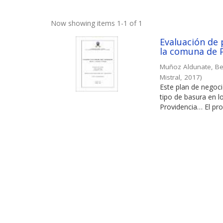
Now showing items 1-1 of 1
Evaluación de 
la comuna de 
Muñoz Aldunate, B
Mistral
,
2017
)
Este plan de negoci
tipo de basura en l
Providencia… El proy