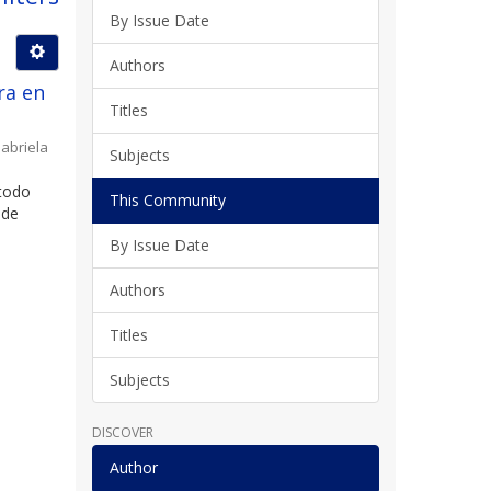
By Issue Date
Authors
ra en
Titles
abriela
Subjects
 todo
This Community
 de
By Issue Date
Authors
Titles
Subjects
DISCOVER
Author