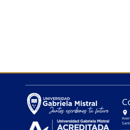
C
Aven
Sant