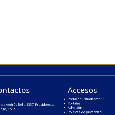
ontactos
Accesos
Portal de Estudiantes
Portales
ida Andrés Bello 1337, Providencia,
Admisión
iago, Chile
Políticas de privacidad