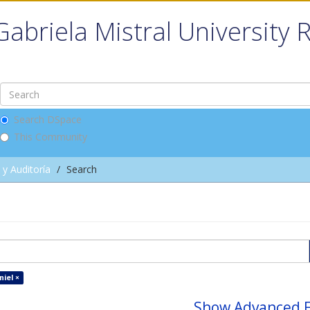
Gabriela Mistral University 
Search DSpace
This Community
 y Auditoría
Search
iel ×
Show Advanced F