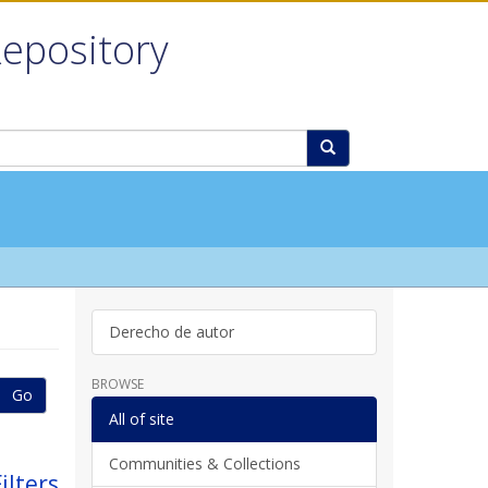
Repository
Derecho de autor
BROWSE
Go
All of site
Communities & Collections
ilters