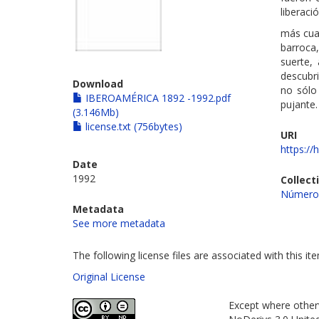
liberaci
más cua
barroca
suerte, 
descubr
Download
no sólo 
IBEROAMÉRICA 1892 -1992.pdf
pujante.
(3.146Mb)
license.txt (756bytes)
URI
https://
Date
1992
Collect
Número
Metadata
See more metadata
The following license files are associated with this it
Original License
Except where otherw