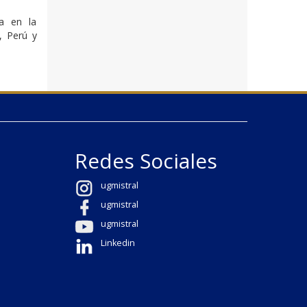
da en la
, Perú y
Redes Sociales
ugmistral
ugmistral
ugmistral
Linkedin