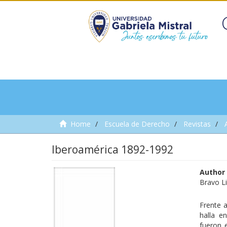
Home
Escuela de Derecho
Revistas
Iberoamérica 1892-1992
Author
Bravo Li
Frente a
halla e
fueron e