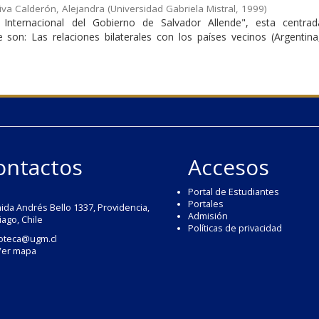
iva Calderón, Alejandra
(
Universidad Gabriela Mistral
,
1999
)
Internacional del Gobierno de Salvador Allende", esta centra
 son: Las relaciones bilaterales con los países vecinos (Argentina
ontactos
Accesos
Portal de Estudiantes
Portales
ida Andrés Bello 1337, Providencia,
Admisión
iago, Chile
Políticas de privacidad
ioteca@ugm.cl
Ver mapa