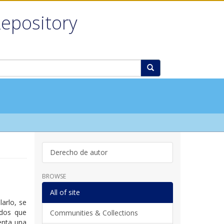
Repository
Derecho de autor
BROWSE
All of site
arlo, se
idos que
Communities & Collections
senta una