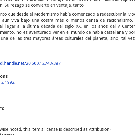
ón. Su rezago se convierte en ventaja, tanto
nto que desde el Modernismo había comenzado a redescubrir la Mo
, aún viva bajo una costra más o menos densa de racionalismo.
al llegar a la última década del siglo XX, en los años del V Centen
imiento, no es aventurado ver en el mundo de habla castellana y po
una de las tres mayores áreas culturales del planeta, sino, tal vez
hdl.handle.net/20.500.12743/387
ions
 2 1992
em:
ise noted, this item's license is described as Attribution-