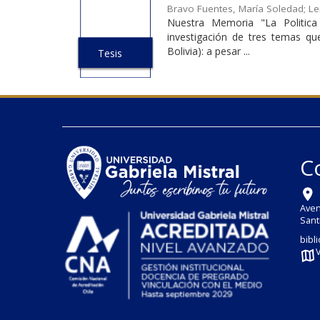
Bravo Fuentes, María Soledad
;
Le
Nuestra Memoria "La Politica 
investigación de tres temas que
Bolivia): a pesar ...
Tesis
C
Aven
Sant
bibl