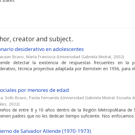
d States
hor, creator and subject.
ionario desiderativo en adolescentes
acaan Bravo, María Francisca
(
Universidad Gabriela Mistral
,
2002
)
etende detectar la existencia de respuestas frecuentes en la p
derativo, técnica proyectiva adaptada por Bernstein en 1956, para e
 sociales por menores de edad
ea
;
Solís Bravo, Paola Fernanda
(
Universidad Gabriela Mistral. Escuela d
ales
,
2022
)
niños de entre 8 y 10 años dentro de la Región Metropolitana de 
 tienen padres que no les dedican tiempo suficiente. Nos enfocamos
obierno de Salvador Allende (1970-1973)