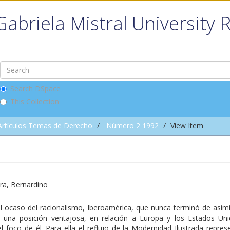
Gabriela Mistral University 
Search DSpace
This Collection
Artículos Temas de Derecho
Número 2 1992
View Item
ra, Bernardino
l ocaso del racionalismo, Iberoamérica, que nunca terminó de asimil
n una posición ventajosa, en relación a Europa y los Estados Un
l foco de él. Para ella el reflujo de la Modernidad Ilustrada repre