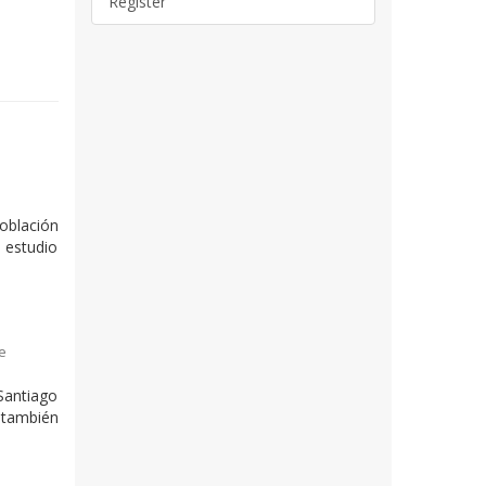
Register
oblación
l estudio
e
Santiago
 también