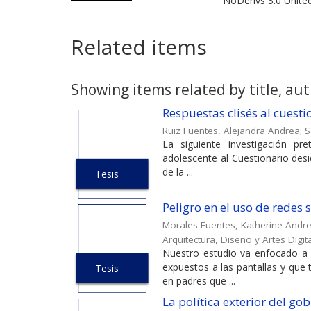
NoDerivs 3.0 Unite
Related items
Showing items related by title, aut
Respuestas clisés al cuest
Ruiz Fuentes, Alejandra Andrea
;
S
La siguiente investigación pr
adolescente al Cuestionario desi
de la ...
Tesis
Peligro en el uso de redes
Morales Fuentes, Katherine Andr
Arquitectura, Diseño y Artes Digit
Nuestro estudio va enfocado a 
expuestos a las pantallas y que
Tesis
en padres que ...
La política exterior del g