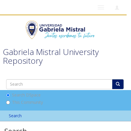
Toggle
navigation
Gabriela Mistral University
Repository
Search DSpace
This Community
Search