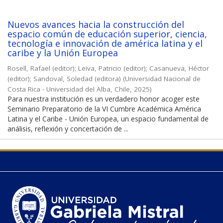
Nuevos avances hacia la construcción del
espacio común de educación superior, ciencia,
tecnología e innovación de américa latina y el
caribe y la Unión Europea
Rosell, Rafael (editor)
;
Leiva, Patricio (editor)
;
Casanueva, Héctor
(editor)
;
Sandoval, Soledad (editora)
(
Universidad Nacional de
Costa Rica - Universidad del Alba, Chile
,
2025
)
Para nuestra institución es un verdadero honor acoger este
Seminario Preparatorio de la VI Cumbre Académica América
Latina y el Caribe - Unión Europea, un espacio fundamental de
análisis, reflexión y concertación de ...