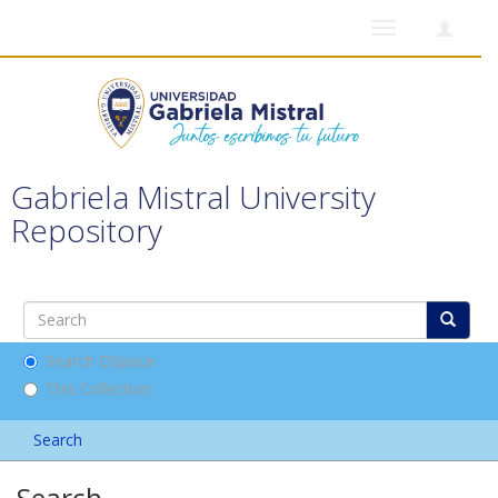
Toggle
navigation
Gabriela Mistral University
Repository
Search DSpace
This Collection
Search