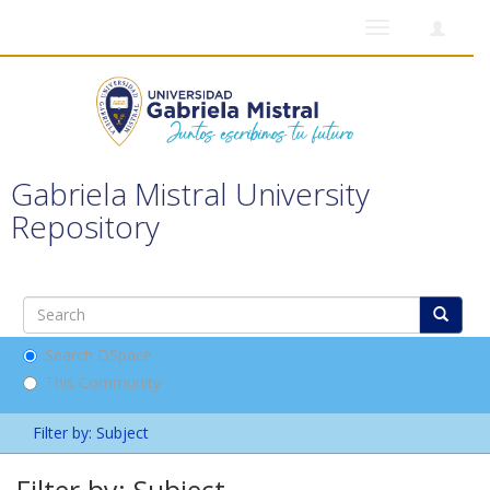
Toggle
navigation
Gabriela Mistral University
Repository
Search DSpace
This Community
Filter by: Subject