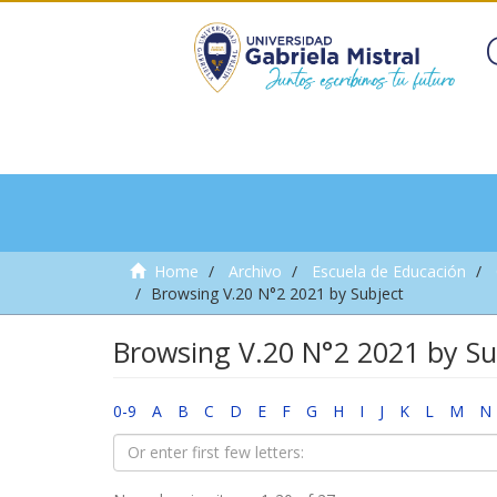
Home
Archivo
Escuela de Educación
Browsing V.20 N°2 2021 by Subject
Browsing V.20 N°2 2021 by Su
0-9
A
B
C
D
E
F
G
H
I
J
K
L
M
N