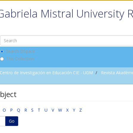
Gabriela Mistral University 
Search DSpace
This Collection
Centro de Investigación en Educación CIE - UGM
Revista Akadèm
bject
O
P
Q
R
S
T
U
V
W
X
Y
Z
Go