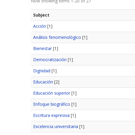
Now showing items 1-20 of 27
Subject
Acción
[1]
Análisis fenomenológico
[1]
Bienestar
[1]
Democratización
[1]
Dignidad
[1]
Educación
[2]
Educación superior
[1]
Enfoque biográfico
[1]
Escritura expresiva
[1]
Excelencia universitaria
[1]