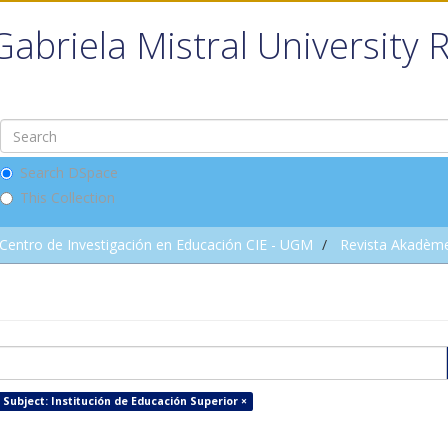
Gabriela Mistral University 
Search DSpace
This Collection
Centro de Investigación en Educación CIE - UGM
Revista Akadèm
Subject: Institución de Educación Superior ×