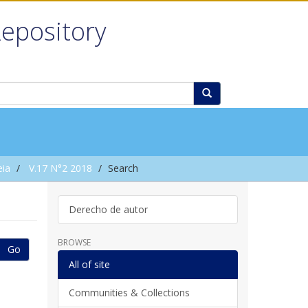
Repository
eia
V.17 N°2 2018
Search
Derecho de autor
BROWSE
Go
All of site
Communities & Collections