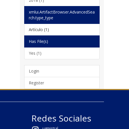
2018 (1)
xmlui.ArtifactBrowser.AdvancedSea
rch.type_type
Artículo (1)
Has File(s)
Yes (1)
Login
Register
Redes Sociales
ugmistral