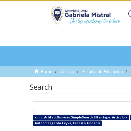
Home
Archivo
Escuela de Educación
Search
xmlui.ArtifactBrowser.SimpleSearch.filter.type: Artículo ×
Author: Lagarda Leyva, Ernesto Alonso ×