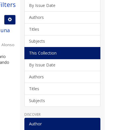
ilters
By Issue Date
Authors
Titles
 una
Subjects
o Alonso
This Collection
ario
diando
By Issue Date
Authors
Titles
Subjects
DISCOVER
Author