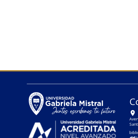
C
Aven
Sant
bibl