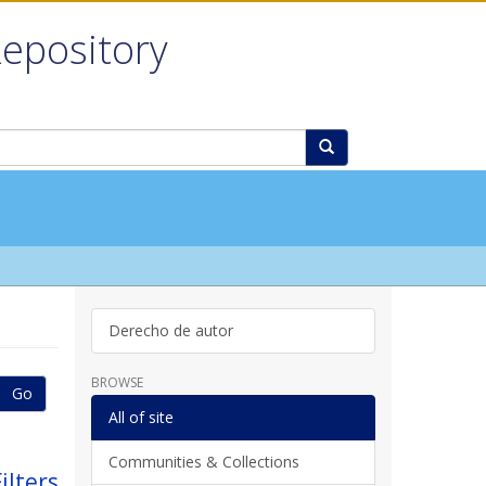
Repository
Derecho de autor
BROWSE
Go
All of site
Communities & Collections
ilters