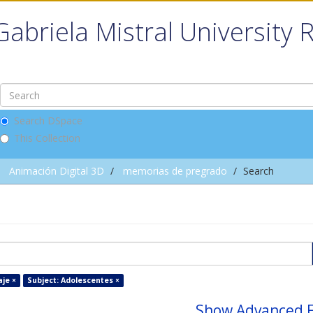
Gabriela Mistral University 
Search DSpace
This Collection
Animación Digital 3D
memorias de pregrado
Search
je ×
Subject: Adolescentes ×
Show Advanced F