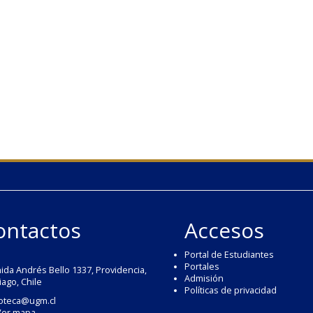
ontactos
Accesos
Portal de Estudiantes
Portales
ida Andrés Bello 1337, Providencia,
Admisión
iago, Chile
Políticas de privacidad
ioteca@ugm.cl
Ver mapa