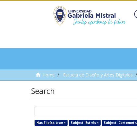
Home
Escuela de Diseño y Artes Digitales
Search
Has File(s): true ×
Subject: Estrés ×
Subject: Cortometra