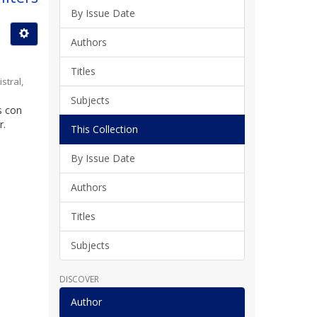
By Issue Date
Authors
Titles
stral
,
Subjects
s con
r.
This Collection
By Issue Date
Authors
Titles
Subjects
DISCOVER
Author