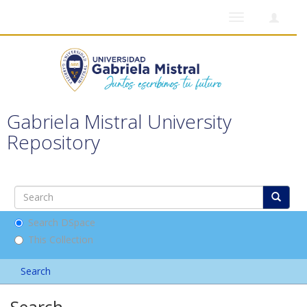
Toggle
navigation
Gabriela Mistral University
Repository
Search DSpace
This Collection
Search