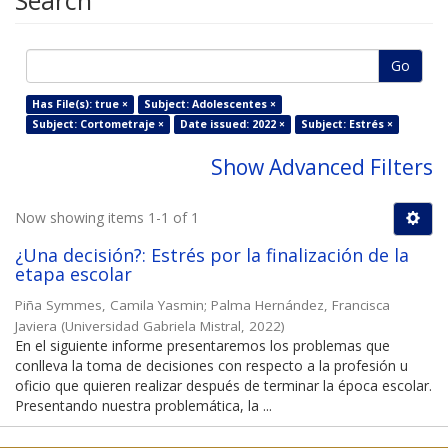
Search
Go
Has File(s): true ×
Subject: Adolescentes ×
Subject: Cortometraje ×
Date issued: 2022 ×
Subject: Estrés ×
Show Advanced Filters
Now showing items 1-1 of 1
¿Una decisión?: Estrés por la finalización de la
etapa escolar
Piña Symmes, Camila Yasmin
;
Palma Hernández, Francisca
Javiera
(
Universidad Gabriela Mistral
,
2022
)
En el siguiente informe presentaremos los problemas que
conlleva la toma de decisiones con respecto a la profesión u
oficio que quieren realizar después de terminar la época escolar.
Presentando nuestra problemática, la ...