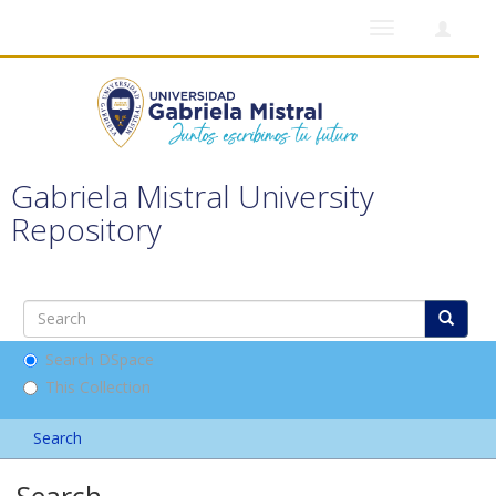
Toggle
navigation
Gabriela Mistral University
Repository
Search DSpace
This Collection
Search