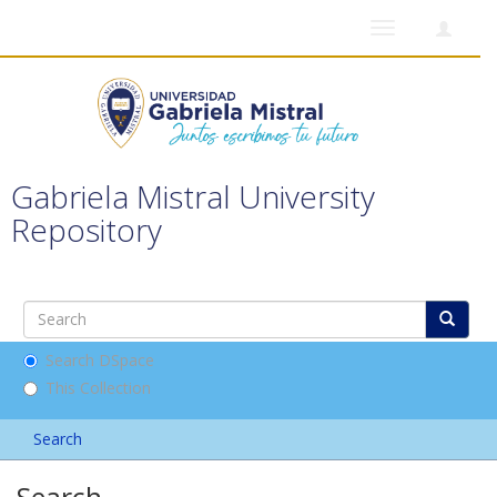
Toggle
navigation
Gabriela Mistral University
Repository
Search DSpace
This Collection
Search