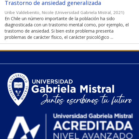
Trastorno de ansiedad generalizada
Uribe Valdebenito, Nicole
(
Universidad Gabriela Mistral
,
2021
)
En Chile un número importante de la población ha sido
diagnosticada con un trastorno mental como, por ejemplo, el
trastorno de ansiedad. Si bien este problema presenta
problemas de carácter físico, el carácter psicológico ...