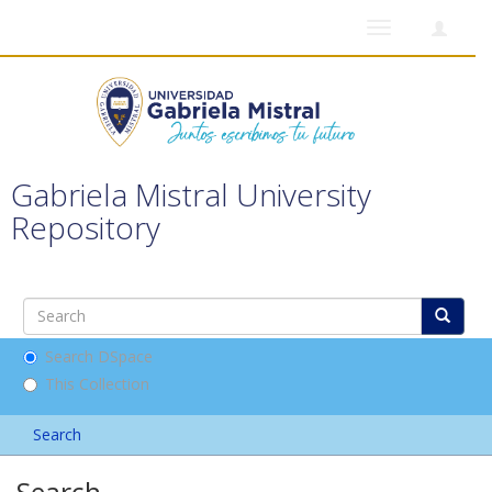
Toggle
navigation
Gabriela Mistral University
Repository
Search DSpace
This Collection
Search