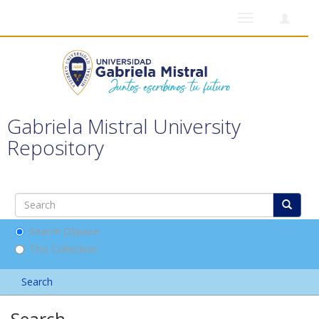
Toggle
navigation
Gabriela Mistral University
Repository
Search DSpace
This Collection
Search