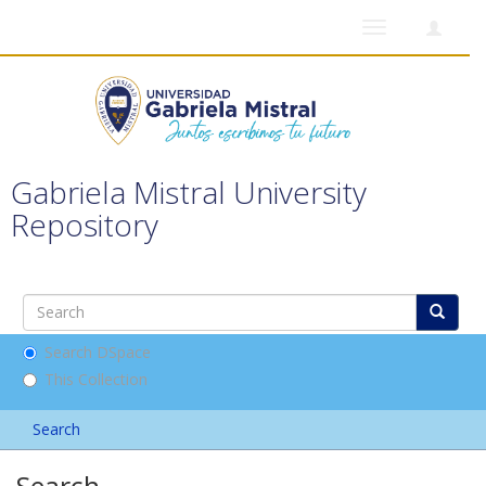
Toggle
navigation
Gabriela Mistral University
Repository
Search DSpace
This Collection
Search