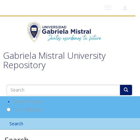
Toggle
navigation
Gabriela Mistral University
Repository
Search DSpace
This Collection
Search