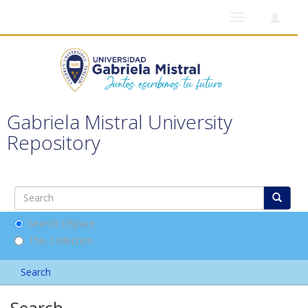
Toggle
navigation
Gabriela Mistral University
Repository
Search DSpace
This Collection
Search