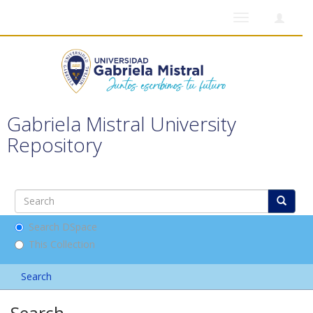
Toggle
navigation
Gabriela Mistral University
Repository
Search DSpace
This Collection
Search