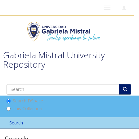
Toggle
navigation
Gabriela Mistral University
Repository
Search DSpace
This Collection
Search