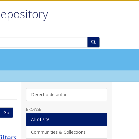
Repository
Derecho de autor
BROWSE
Go
All of site
Communities & Collections
ilters