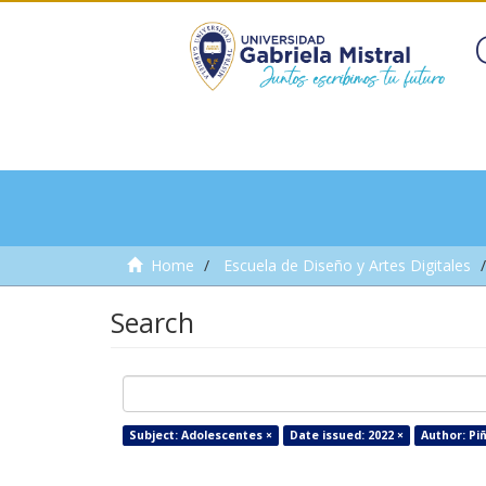
Home
Escuela de Diseño y Artes Digitales
Search
Subject: Adolescentes ×
Date issued: 2022 ×
Author: Pi