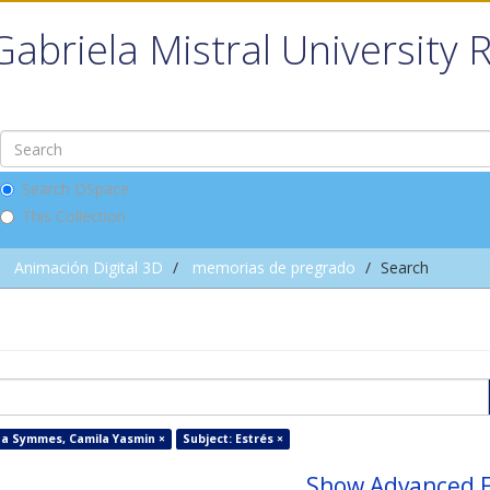
Gabriela Mistral University 
Search DSpace
This Collection
Animación Digital 3D
memorias de pregrado
Search
ña Symmes, Camila Yasmin ×
Subject: Estrés ×
Show Advanced F