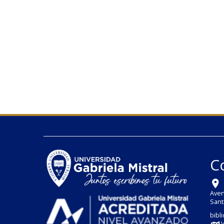
C
Aven
Sant
bibl