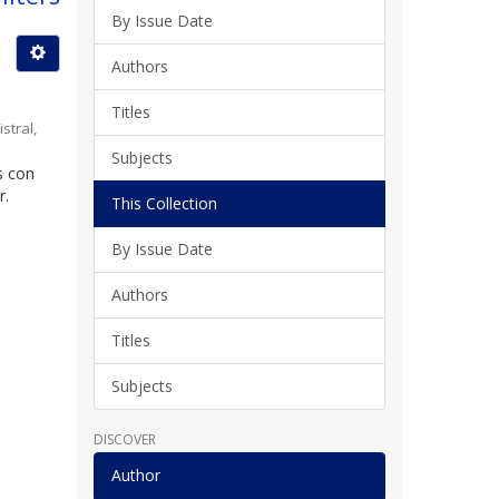
By Issue Date
Authors
Titles
stral
,
Subjects
s con
r.
This Collection
By Issue Date
Authors
Titles
Subjects
DISCOVER
Author