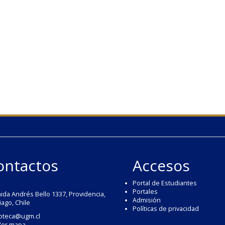
ontactos
Accesos
Portal de Estudiantes
Portales
ida Andrés Bello 1337, Providencia,
Admisión
iago, Chile
Políticas de privacidad
ioteca@ugm.cl
Ver mapa