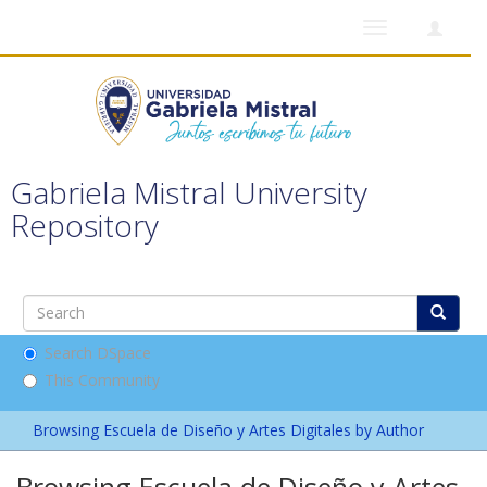
Toggle
navigation
Gabriela Mistral University
Repository
Search DSpace
This Community
Browsing Escuela de Diseño y Artes Digitales by Author