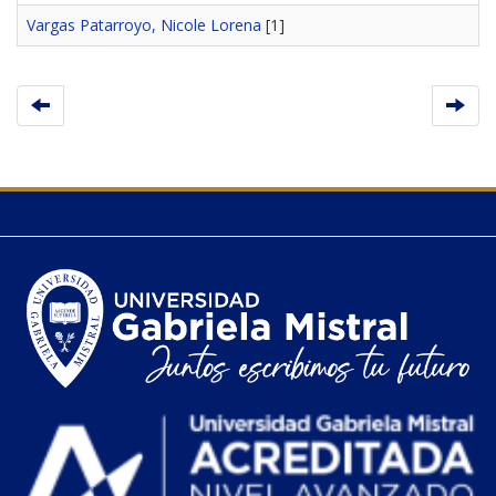
Vargas Patarroyo, Nicole Lorena
[1]