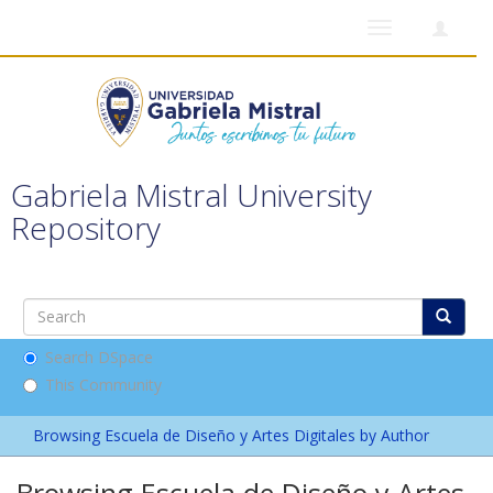
Toggle
navigation
Gabriela Mistral University
Repository
Search DSpace
This Community
Browsing Escuela de Diseño y Artes Digitales by Author