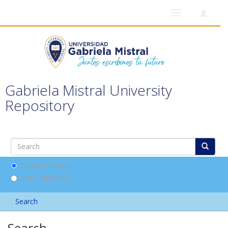
Toggle
navigation
Gabriela Mistral University
Repository
Search DSpace
This Collection
Search