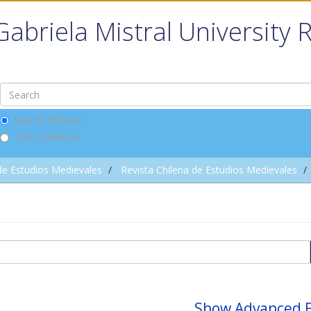
Gabriela Mistral University 
Search DSpace
This Collection
de Estudios Medievales
Revista Chilena de Estudios Medievales
Show Advanced F