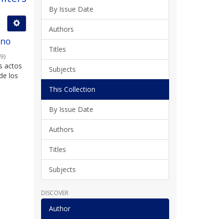
By Issue Date
Authors
ino
Titles
19
)
s actos
Subjects
de los
This Collection
By Issue Date
Authors
Titles
Subjects
DISCOVER
Author