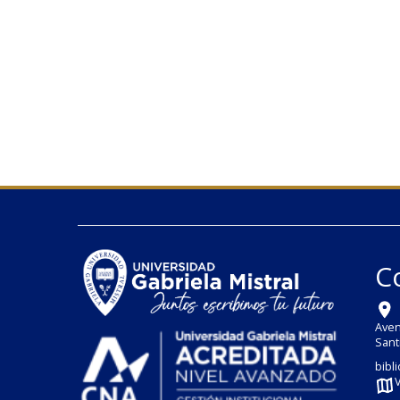
C
Aven
Sant
bibl