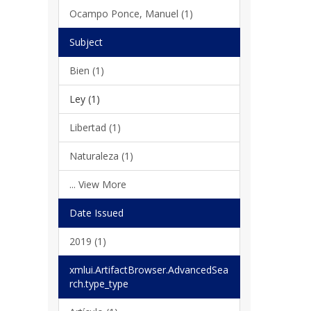
Ocampo Ponce, Manuel (1)
Subject
Bien (1)
Ley (1)
Libertad (1)
Naturaleza (1)
... View More
Date Issued
2019 (1)
xmlui.ArtifactBrowser.AdvancedSea
rch.type_type