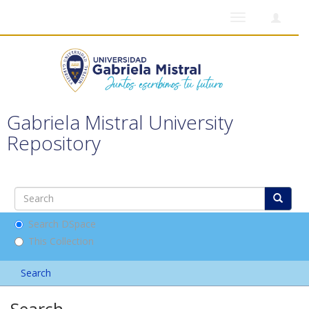
Toggle
navigation
Gabriela Mistral University
Repository
Search DSpace
This Collection
Search