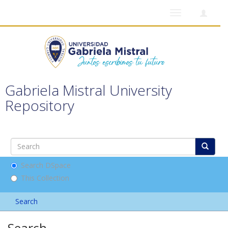
Toggle
navigation
Gabriela Mistral University
Repository
Search DSpace
This Collection
Search