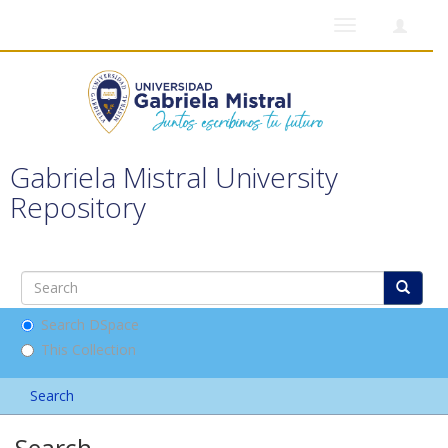
Toggle
navigation
Gabriela Mistral University
Repository
Search DSpace
This Collection
Search