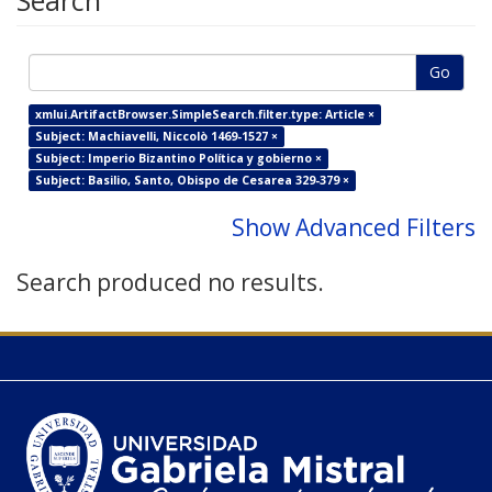
Search
Go
xmlui.ArtifactBrowser.SimpleSearch.filter.type: Article ×
Subject: Machiavelli, Niccolò 1469-1527 ×
Subject: Imperio Bizantino Política y gobierno ×
Subject: Basilio, Santo, Obispo de Cesarea 329-379 ×
Show Advanced Filters
Search produced no results.