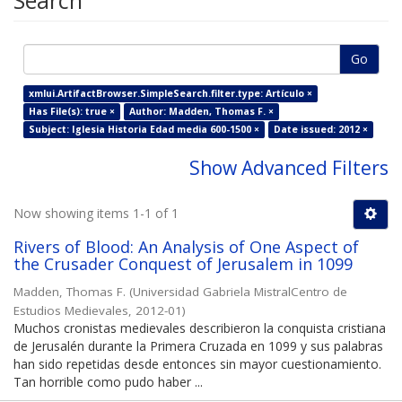
Search
Go
xmlui.ArtifactBrowser.SimpleSearch.filter.type: Artículo ×
Has File(s): true ×
Author: Madden, Thomas F. ×
Subject: Iglesia Historia Edad media 600-1500 ×
Date issued: 2012 ×
Show Advanced Filters
Now showing items 1-1 of 1
Rivers of Blood: An Analysis of One Aspect of
the Crusader Conquest of Jerusalem in 1099
Madden, Thomas F.
(
Universidad Gabriela MistralCentro de
Estudios Medievales
,
2012-01
)
Muchos cronistas medievales describieron la conquista cristiana
de Jerusalén durante la Primera Cruzada en 1099 y sus palabras
han sido repetidas desde entonces sin mayor cuestionamiento.
Tan horrible como pudo haber ...