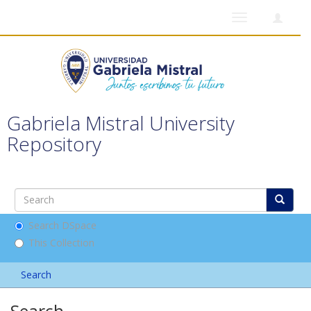
Toggle
navigation
Gabriela Mistral University
Repository
Search DSpace
This Collection
Search