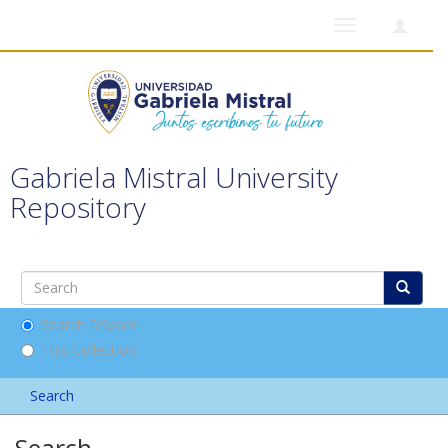
Toggle
navigation
Gabriela Mistral University
Repository
Search DSpace
This Collection
Search