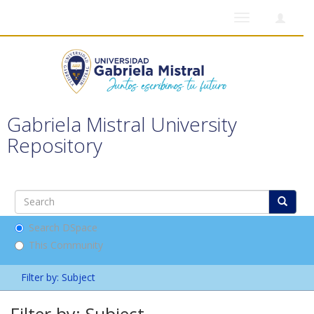
Toggle
navigation
Gabriela Mistral University
Repository
Search DSpace
This Community
Filter by: Subject