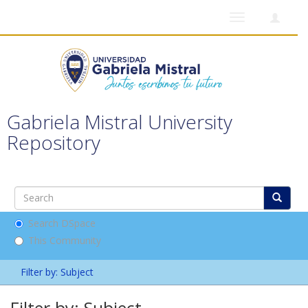
Toggle
navigation
Gabriela Mistral University
Repository
Search DSpace
This Community
Filter by: Subject