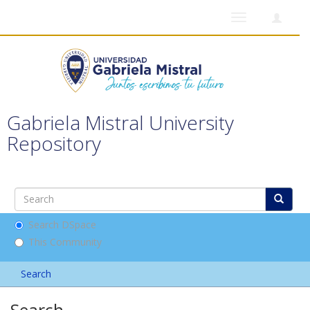
Toggle
navigation
Gabriela Mistral University
Repository
Search DSpace
This Community
Search