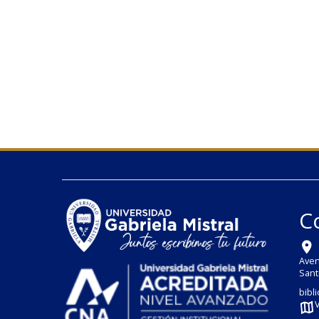
C
Aven
Sant
bibl