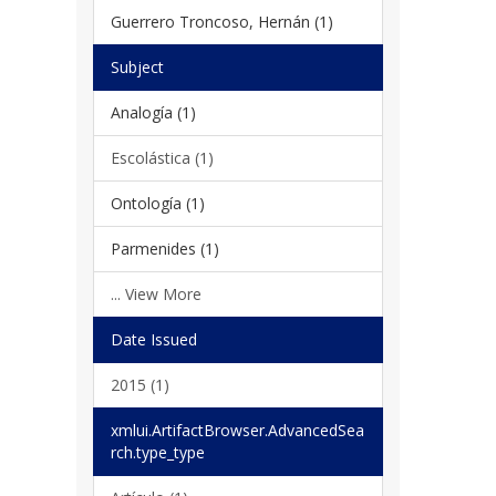
Guerrero Troncoso, Hernán (1)
Subject
Analogía (1)
Escolástica (1)
Ontología (1)
Parmenides (1)
... View More
Date Issued
2015 (1)
xmlui.ArtifactBrowser.AdvancedSea
rch.type_type