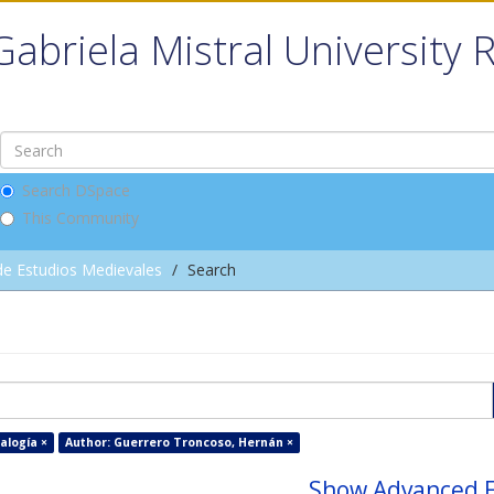
Gabriela Mistral University 
Search DSpace
This Community
de Estudios Medievales
Search
alogía ×
Author: Guerrero Troncoso, Hernán ×
Show Advanced F