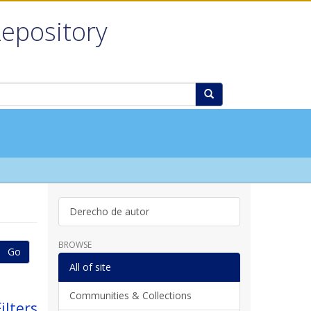
Repository
Derecho de autor
BROWSE
Go
All of site
Communities & Collections
ilters