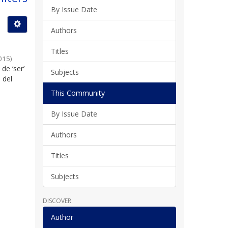
By Issue Date
Authors
Titles
015
)
de ‘ser’
Subjects
 del
This Community
By Issue Date
Authors
Titles
Subjects
DISCOVER
Author