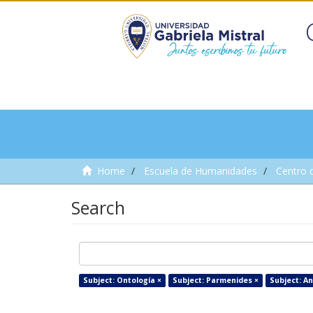
Home
Escuela de Humanidades
Centro 
Search
Subject: Ontología ×
Subject: Parmenides ×
Subject: An