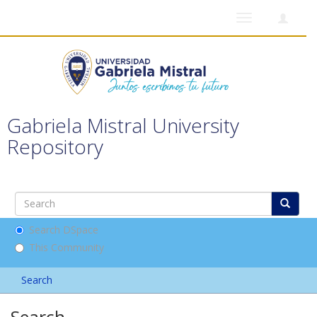
Toggle
navigation
Gabriela Mistral University
Repository
Search DSpace
This Community
Search