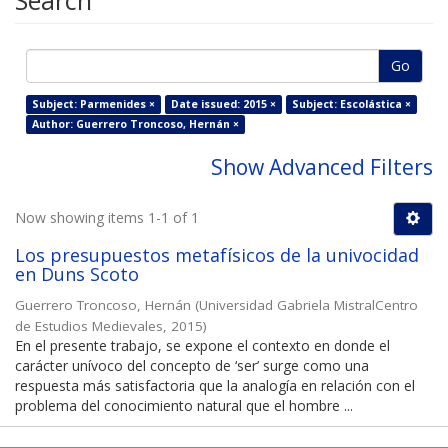
Search
Go
Subject: Parmenides ×
Date issued: 2015 ×
Subject: Escolástica ×
Author: Guerrero Troncoso, Hernán ×
Show Advanced Filters
Now showing items 1-1 of 1
Los presupuestos metafísicos de la univocidad
en Duns Scoto
Guerrero Troncoso, Hernán
(
Universidad Gabriela MistralCentro
de Estudios Medievales
,
2015
)
En el presente trabajo, se expone el contexto en donde el
carácter unívoco del concepto de ‘ser’ surge como una
respuesta más satisfactoria que la analogía en relación con el
problema del conocimiento natural que el hombre ...