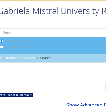
Gabriela Mistral University 
Search DSpace
This Community
de Estudios Medievales
Search
rero Troncoso, Hernán ×
Show Advanced F