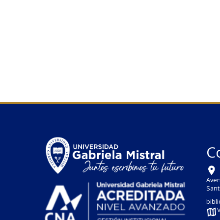
C
Aven
Sant
bibl