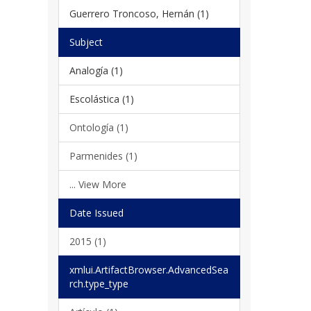
Guerrero Troncoso, Hernán (1)
Subject
Analogía (1)
Escolástica (1)
Ontología (1)
Parmenides (1)
... View More
Date Issued
2015 (1)
xmlui.ArtifactBrowser.AdvancedSea
rch.type_type