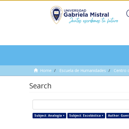
Home
Escuela de Humanidades
Centro 
Search
Subject: Analogía ×
Subject: Escolástica ×
Author: Guer