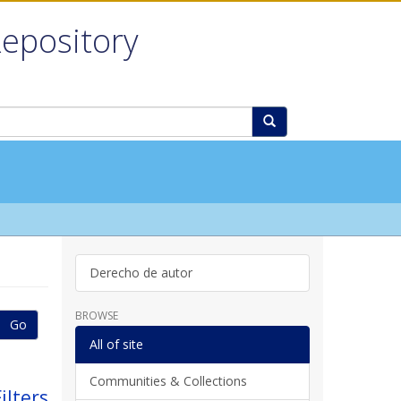
Repository
Derecho de autor
BROWSE
Go
All of site
Communities & Collections
ilters