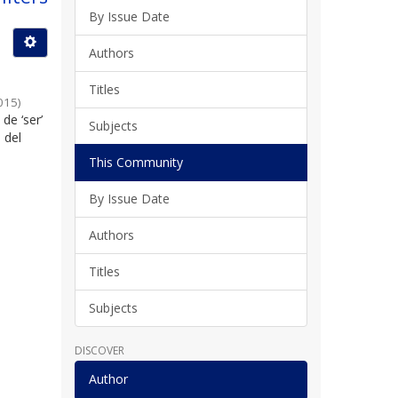
By Issue Date
Authors
Titles
015
)
de ‘ser’
Subjects
 del
This Community
By Issue Date
Authors
Titles
Subjects
DISCOVER
Author