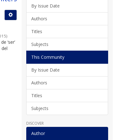
By Issue Date
Authors
Titles
015
)
de ‘ser’
Subjects
 del
This Community
By Issue Date
Authors
Titles
Subjects
DISCOVER
Author