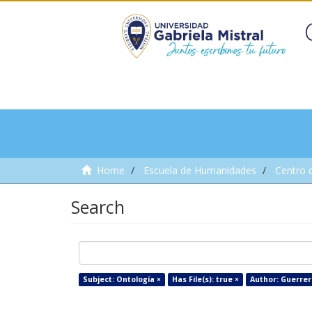
Home
Escuela de Humanidades
Centro 
Search
Subject: Ontología ×
Has File(s): true ×
Author: Guerrer