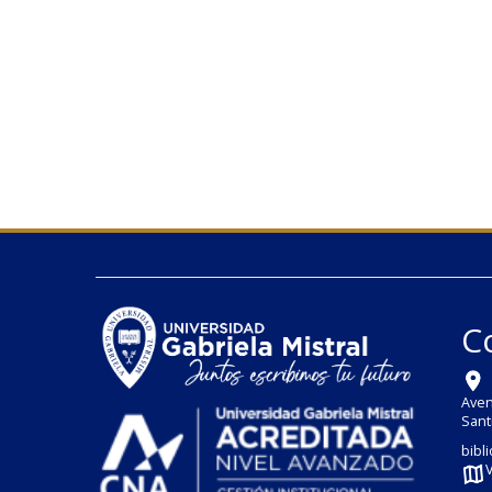
C
Aven
Sant
bibl