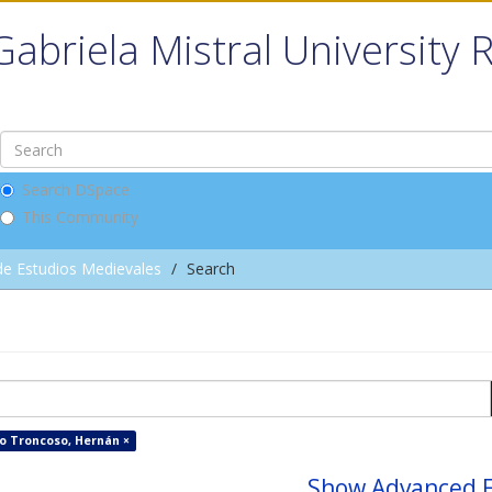
Gabriela Mistral University 
Search DSpace
This Community
de Estudios Medievales
Search
o Troncoso, Hernán ×
Show Advanced F