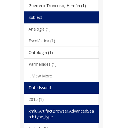
Guerrero Troncoso, Hernán (1)
Subject
Analogía (1)
Escolástica (1)
Ontología (1)
Parmenides (1)
... View More
Date Issued
2015 (1)
xmlui.ArtifactBrowser.AdvancedSea
rch.type_type