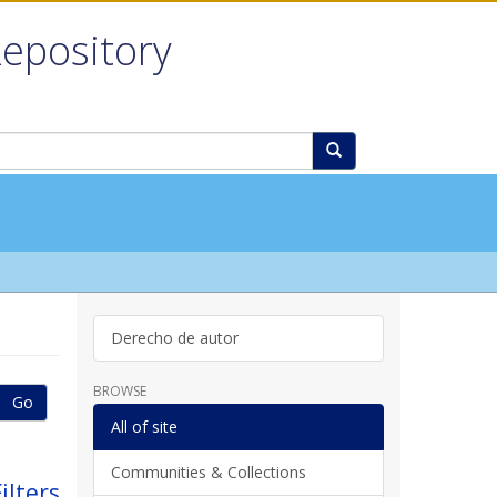
Repository
Derecho de autor
BROWSE
Go
All of site
Communities & Collections
ilters