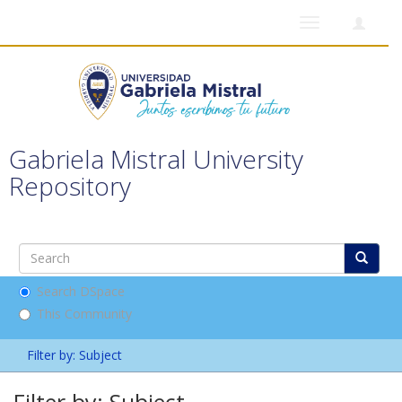
Toggle
navigation
Gabriela Mistral University
Repository
Search DSpace
This Community
Filter by: Subject