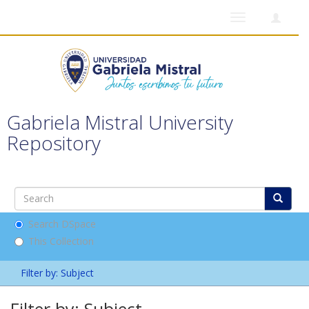
Toggle
navigation
Gabriela Mistral University
Repository
Search DSpace
This Collection
Filter by: Subject