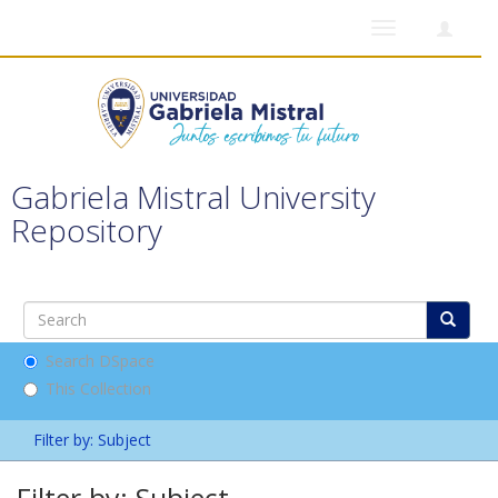
Toggle
navigation
Gabriela Mistral University
Repository
Search DSpace
This Collection
Filter by: Subject