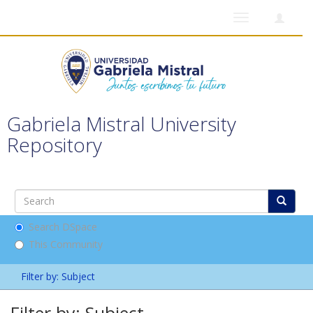
Toggle
navigation
Gabriela Mistral University
Repository
Search DSpace
This Community
Filter by: Subject