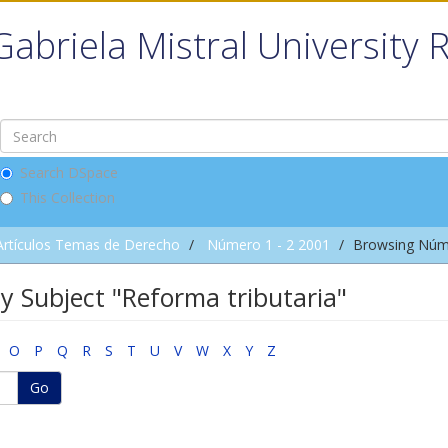
Gabriela Mistral University 
Search DSpace
This Collection
Artículos Temas de Derecho
Número 1 - 2 2001
Browsing Núme
y Subject "Reforma tributaria"
O
P
Q
R
S
T
U
V
W
X
Y
Z
Go