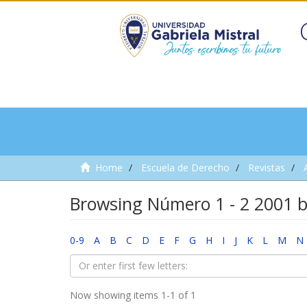
Home
Escuela de Derecho
Revistas
Browsing Número 1 - 2 2001 b
0-9
A
B
C
D
E
F
G
H
I
J
K
L
M
N
Now showing items 1-1 of 1