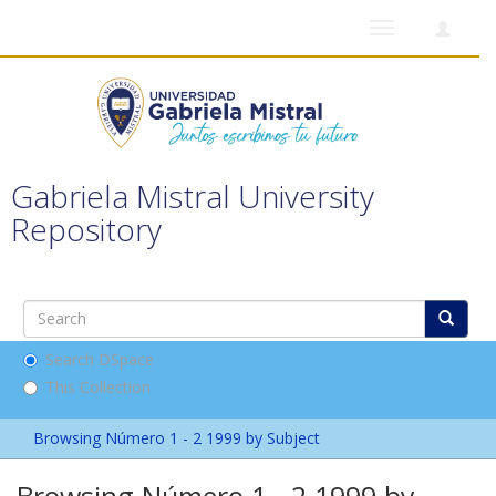
Toggle
navigation
Gabriela Mistral University
Repository
Search DSpace
This Collection
Browsing Número 1 - 2 1999 by Subject