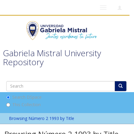
Toggle
navigation
Gabriela Mistral University
Repository
Search DSpace
This Collection
Browsing Número 2 1993 by Title