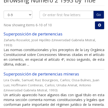
Browsing Número 2 1993 by Title
Go
Now showing items 6-10 of 10
Superposición de pertenencias
Zañartu Rosselot, José Hipólito
(
Universidad Gabriela Mistral
,
1993
)
Las normas constitucionales y los preceptos de la Ley Orgánica
Constitucional sobre Concesiones Mineras citadas en el artículo
en comento, en especial el artículo 4º, inciso segundo, de esta
última, indican ...
Superposición de pertenencias mineras
Lira OvaIle, Samuel
;
Ruiz Bourgeois, Carlos
;
Ossa Bulnes, Juan
Luis
;
Hoffmann Contreras, Carlos
;
Urrutia Aninat, Antonio
(
Universidad Gabriela Mistral
,
1993
)
Un artículo aparecido hace algunos días con igual título en esta
misma sección comenta normas constitucionales y legales que
conforman parte importante del régimen jurídico de la minería.