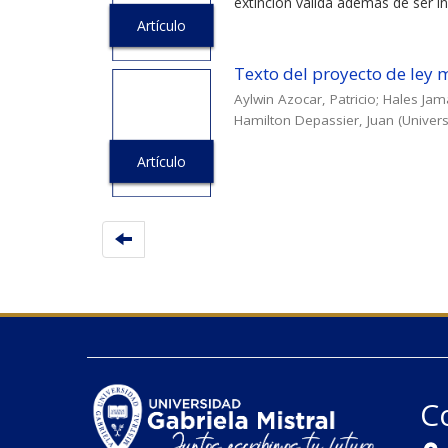
extinción válida además de ser in
Artículo
Texto del proyecto de ley m
Aylwin Azocar, Patricio
;
Hales Jam
Hamilton Depassier, Juan
(
Univers
Artículo
C