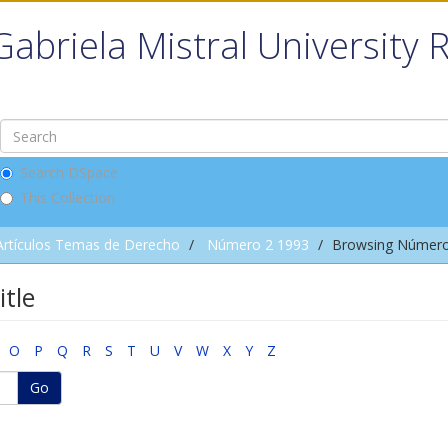
Gabriela Mistral University 
Search DSpace
This Collection
Artículos Temas de Derecho
Número 2 1993
Browsing Número 
tle
O
P
Q
R
S
T
U
V
W
X
Y
Z
Go