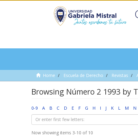
Home
Escuela de Derecho
Revistas
Browsing Número 2 1993 by Ti
0-9
A
B
C
D
E
F
G
H
I
J
K
L
M
N
Now showing items 3-10 of 10