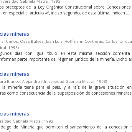
niversidad Gabriela Mistral
,
1993
)
los preceptos de la Ley Orgánica Constitucional sobre Concesiones
 en especial el artículo 4º, inciso segundo, de esta última, indican ...
cias mineras
is, Carlos
;
Ossa Bulnes, Juan Luis
;
Hoffmann Contreras, Carlos
;
Urrutia
tral
,
1993
)
algunos días con igual título en esta misma sección comenta
nforman parte importante del régimen jurídico de la minería. Dicho artí
cias mineras
ara Blanco, Alejandro
(
Universidad Gabriela Mistral
,
1993
)
la minería tiene para el país, y a raíz de la grave situación e
eras como consecuencia de la 'superposición de concesiones mineras",
cias mineras
rsidad Gabriela Mistral
,
1993
)
Código de Minería que permiten el saneamiento de la concesión n