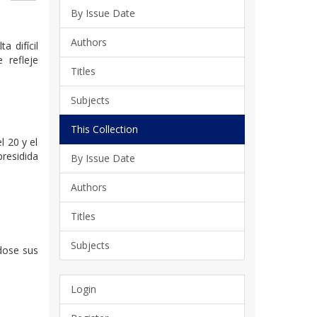
By Issue Date
Authors
a difícil
 refleje
Titles
Subjects
This Collection
l 20 y el
presidida
By Issue Date
Authors
l
Titles
Subjects
ndose sus
Login