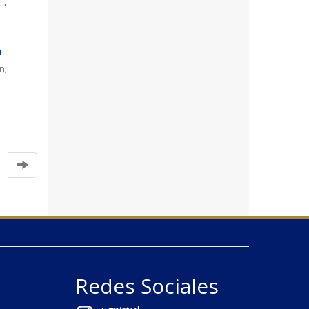
..
a
ín
;
Redes Sociales