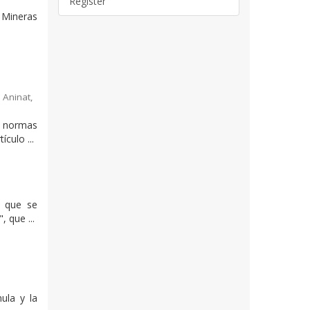
Register
 Mineras
 Aninat,
 normas
culo ...
n que se
 que ...
ula y la