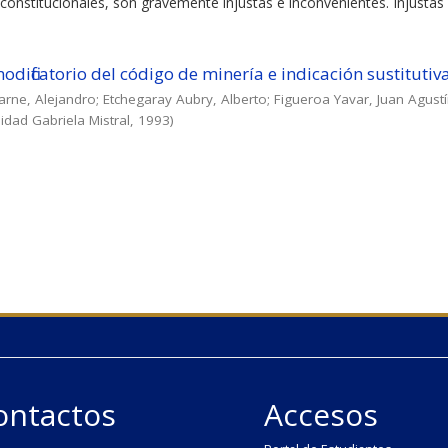
constitucionales, son gravemente injustas e inconvenientes. Injustas .
odificatorio del código de minería e indicación sustitutiv
arne, Alejandro
;
Etchegaray Aubry, Alberto
;
Figueroa Yavar, Juan Agust
idad Gabriela Mistral
,
1993
)
ontactos
Accesos